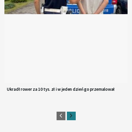
Ukradł rower za 10 tys. zł i w jeden dzień go przemalował