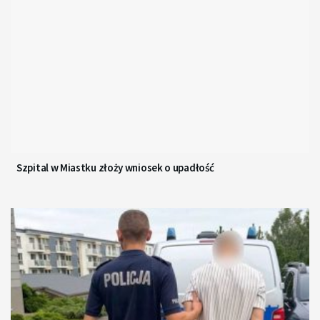
Szpital w Miastku złoży wniosek o upadłość