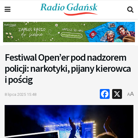
Festiwal Open’er pod nadzorem
policji: narkotyki, pijany kierowca
i pościg
Faceb
X
A
8 lipca 2025 15:48
A