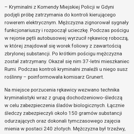
– Kryminalni z Komendy Miejskiej Policji w Gdyni
podjęli próbę zatrzymania do kontroli kierującego
rowerem elektrycznym. Mężczyzna zignorował sygnały
funkcjonariuszy i rozpoczął ucieczkę. Podczas pościgu
w rejonie pętli autobusowej wyrzucił rękawicę roboczą,
w której znajdował się worek foliowy z zawartością
zbrylonej substancji. Po krótkim pościgu mężczyzna
został zatrzymany. Okazał się nim 37-letni mieszkaniec
Rumi. Podczas kontroli kryminalni znaleźli u niego susz
roślinny – poinformowała komisarz Grunert.
Na miejsce porzucenia rękawicy wezwano technika
kryminalistyki wraz z grupą dochodzeniowo-śledczą
w celu zabezpieczenia śladów biologicznych. Łącznie
śledczy zabezpieczyli około 150 gramów substancji
odurzających oraz dokonali tymczasowego zajęcia
mienia w postaci 240 złotych. Mężczyzna był trzeźwy,