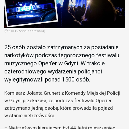
(fot. KFP/Anna Bobrowska)
25 osób zostało zatrzymanych za posiadanie
narkotyków podczas tegorocznego festiwalu
muzycznego Open’er w Gdyni. W trakcie
czterodniowego wydarzenia policjanci
wylegitymowali ponad 1500 osób.
Komisarz Jolanta Grunert z Komendy Miejskiej Policji
w Gdyni przekazała, że podczas festiwalu Open’er
zatrzymano jedną osobę, która prowadziła pojazd
w stanie nietrzeźwości.
– Nietrzeźwym kierującym był 44-letni mieszkaniec