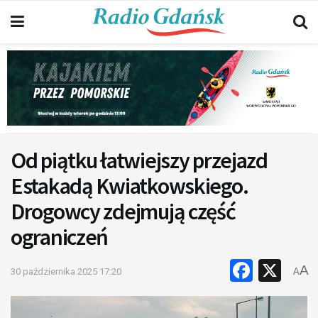
Od piątku łatwiejszy przejazd
Estakadą Kwiatkowskiego.
Drogowcy zdejmują część
ograniczeń
Faceb
X
A
30 października 2025 17:20
A