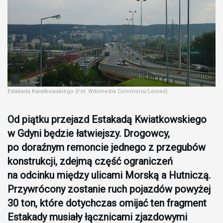
Estakada Kwiatkowskiego (Fot. Wikimedia Commons/Leinad)
Od piątku przejazd Estakadą Kwiatkowskiego
w Gdyni będzie łatwiejszy. Drogowcy,
po doraźnym remoncie jednego z przegubów
konstrukcji, zdejmą część ograniczeń
na odcinku między ulicami Morską a Hutniczą.
Przywrócony zostanie ruch pojazdów powyżej
30 ton, które dotychczas omijać ten fragment
Estakady musiały łącznicami zjazdowymi