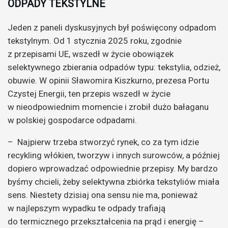
ODPADY TEKSTYLNE
Jeden z paneli dyskusyjnych był poświęcony odpadom
tekstylnym. Od 1 stycznia 2025 roku, zgodnie
z przepisami UE, wszedł w życie obowiązek
selektywnego zbierania odpadów typu: tekstylia, odzież,
obuwie. W opinii Sławomira Kiszkurno, prezesa Portu
Czystej Energii, ten przepis wszedł w życie
w nieodpowiednim momencie i zrobił dużo bałaganu
w polskiej gospodarce odpadami.
– Najpierw trzeba stworzyć rynek, co za tym idzie
recykling włókien, tworzyw i innych surowców, a później
dopiero wprowadzać odpowiednie przepisy. My bardzo
byśmy chcieli, żeby selektywna zbiórka tekstyliów miała
sens. Niestety dzisiaj ona sensu nie ma, ponieważ
w najlepszym wypadku te odpady trafiają
do termicznego przekształcenia na prąd i energię –