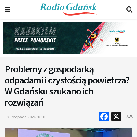
Problemy z gospodarką
odpadami i czystością powietrza?
W Gdańsku szukano ich
rozwiązań
Faceb
X
A
19 listopada 2025 15:18
A