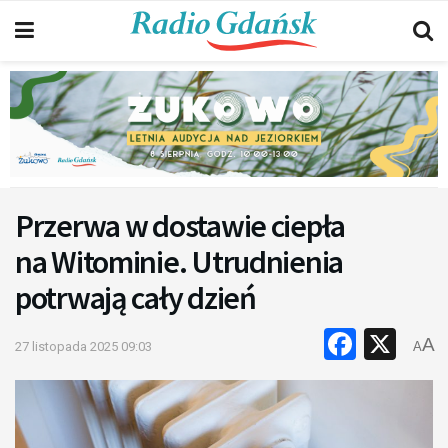
Przerwa w dostawie ciepła
na Witominie. Utrudnienia
potrwają cały dzień
Faceb
X
A
27 listopada 2025 09:03
A