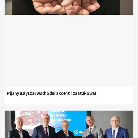
Pijany usłyszał wschodni akcent i zaatakował