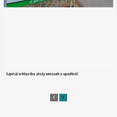
Szpital w Miastku złoży wniosek o upadłość