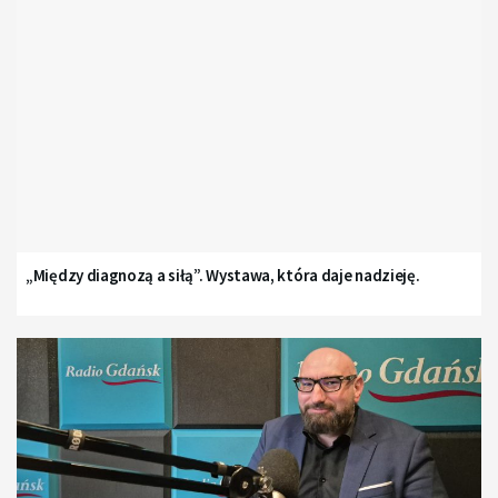
„Między diagnozą a siłą”. Wystawa, która daje nadzieję.