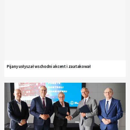
Pijany usłyszał wschodni akcent i zaatakował