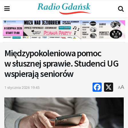
Międzypokoleniowa pomoc
w słusznej sprawie. Studenci UG
wspierają seniorów
Faceb
X
A
1 stycznia 2026 19:45
A