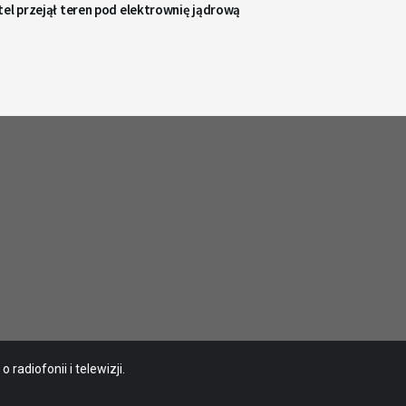
el przejął teren pod elektrownię jądrową
radiofonii i telewizji.