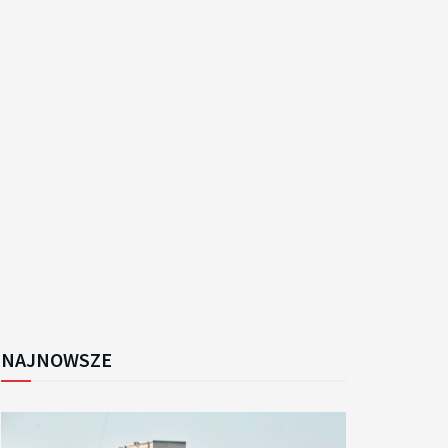
k
NAJNOWSZE