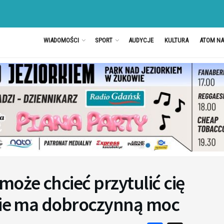
WIADOMOŚCI
SPORT
AUDYCJE
KULTURA
ATOM N
może chcieć przytulić cię
anie ma dobroczynną moc