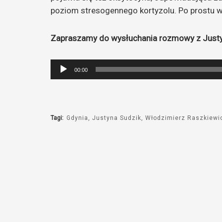
poziom stresogennego kortyzolu. Po prostu wa
Zapraszamy do wysłuchania rozmowy z Justy
Odtwarzacz
00:00
plików
dźwiękowych
Tagi:
Gdynia
Justyna Sudzik
Włodzimierz Raszkiewi