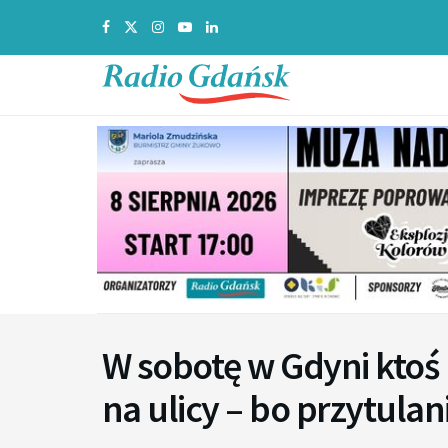
W sobotę w Gdyni ktoś 
na ulicy – bo przytul