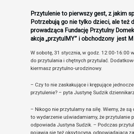
Przytulenie to pierwszy gest, z jakim s
Potrzebują go nie tylko dzieci, ale też
prowadząca Fundację Przytulny Domek. 
akcja „przytulMY” i obchodzony jest M
W sobotę, 31 stycznia, w godz. 12:00-16:00 w
do przytulania i chętnych przytulać. Dodatk
kiermasz przytulno-urodzinowy.
– Czy to nie zaskakujące i krępujące jednocze
przytulenie? – pyta Justynę Sudzik dziennika
– Nikogo nie przytulamy na siłę. Wiemy, że są o
to wydarzenie uświadamiamy, że przytulanie p
odpowiada Justyna Sudzik. – Podczas przytule
pojawia się też oksytocyna, odpowiadająca z