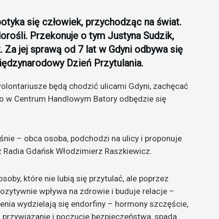
potyka się człowiek, przychodząc na świat.
 dorośli. Przekonuje o tym Justyna Sudzik,
Za jej sprawą od 7 lat w Gdyni odbywa się
iędzynarodowy Dzień Przytulania.
olontariusze będą chodzić ulicami Gdyni, zachęcać
owo w Centrum Handlowym Batory odbędzie się
śnie – obca osoba, podchodzi na ulicy i proponuje
rz Radia Gdańsk Włodzimierz Raszkiewicz.
soby, które nie lubią się przytulać, ale poprzez
ozytywnie wpływa na zdrowie i buduje relacje –
nia wydzielają się endorfiny – hormony szczęście,
a przywiązanie i poczucie bezpieczeństwa, spada