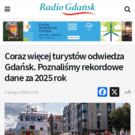
Coraz więcej turystów odwiedza
Gdańsk. Poznaliśmy rekordowe
dane za 2025 rok
Faceb
X
A
6 lutego 2026 21:52
A