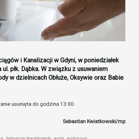
ągów i Kanalizacji w Gdyni, w poniedziałek
 ul. płk. Dąbka. W związku z usuwaniem
ody w dzielnicach Obłuże, Oksywie oraz Babie
nie usunięta do godzina 13:00.
Sebastian Kwiatkowski/mp
że
Sebastian Kwiatkowski
woda
wodociągi