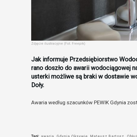
Zdjęcie ilustracyjne (Fot. Freepik)
Jak informuje Przedsiębiorstwo Wodoci
rano doszło do awarii wodociągowej na
usterki możliwe są braki w dostawie w
Doły.
Awaria według szacunków PEWIK Gdynia zosta
Tagi:
awaria
Gdynia Oksywie
Mateusz Bartosz
Obłu