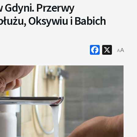
 Gdyni. Przerwy
łużu, Oksywiu i Babich
Faceboo
X
A
A