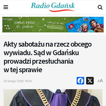
Akty sabotażu na rzecz obcego
wywiadu. Sąd w Gdańsku
prowadzi przesłuchania
w tej sprawie
Faceb
X
A
26 lutego 2026 18:26
A