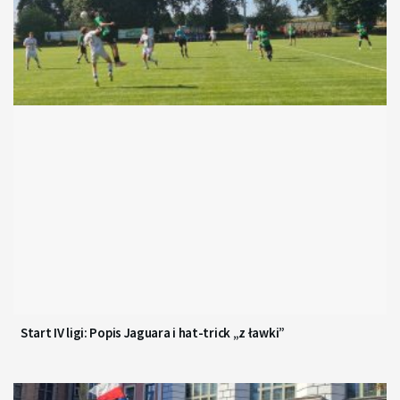
Start IV ligi: Popis Jaguara i hat-trick „z ławki”