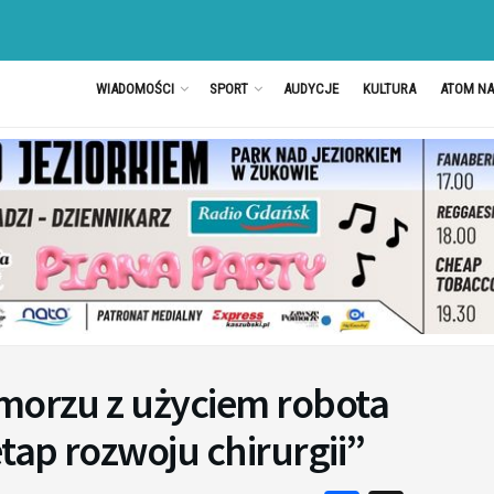
WIADOMOŚCI
SPORT
AUDYCJE
KULTURA
ATOM N
omorzu z użyciem robota
tap rozwoju chirurgii”