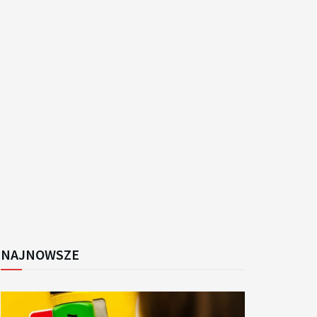
k
NAJNOWSZE