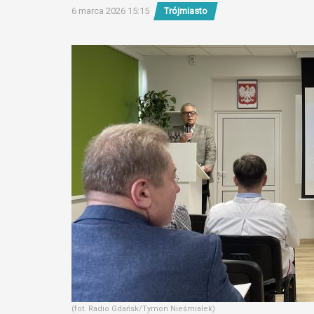
6 marca 2026 15:15
Trójmiasto
(fot. Radio Gdańsk/Tymon Nieśmiałek)