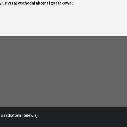
y usłyszał wschodni akcent i zaatakował
radiofonii i telewizji.