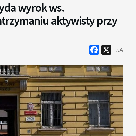
yda wyrok ws.
atrzymaniu aktywisty przy
Faceboo
X
A
A