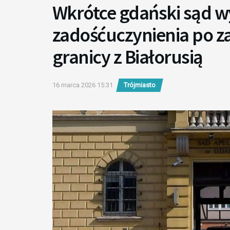
Wkrótce gdański sąd w
zadośćuczynienia po z
granicy z Białorusią
16 marca 2026 15:31
Trójmiasto