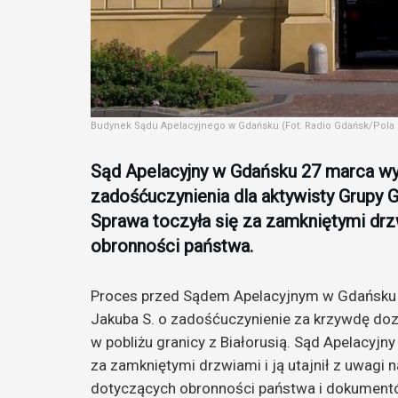
Budynek Sądu Apelacyjnego w Gdańsku (Fot. Radio Gdańsk/Pola
Sąd Apelacyjny w Gdańsku 27 marca wy
zadośćuczynienia dla aktywisty Grupy G
Sprawa toczyła się za zamkniętymi drz
obronności państwa.
Proces przed Sądem Apelacyjnym w Gdańsku r
Jakuba S. o zadośćuczynienie za krzywdę doz
w pobliżu granicy z Białorusią. Sąd Apelacyj
za zamkniętymi drzwiami i ją utajnił z uwagi 
dotyczących obronności państwa i dokument