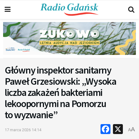
Główny inspektor sanitarny
Paweł Grzesiowski: „Wysoka
liczba zakażeń bakteriami
lekoopornymi na Pomorzu
to wyzwanie”
Faceb
X
A
17 marca 2026 14:14
A