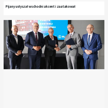
Pijany usłyszał wschodni akcent i zaatakował