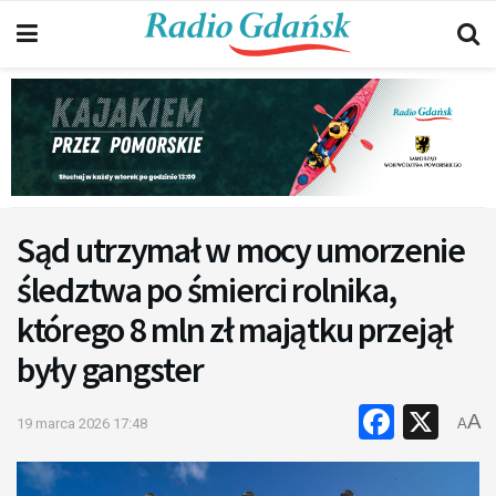
Sąd utrzymał w mocy umorzenie
śledztwa po śmierci rolnika,
którego 8 mln zł majątku przejął
były gangster
Faceb
X
A
19 marca 2026 17:48
A