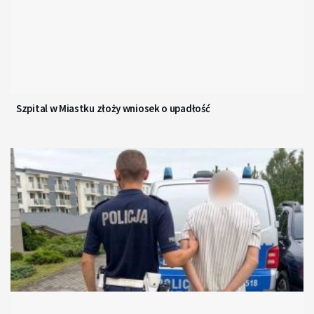
Szpital w Miastku złoży wniosek o upadłość