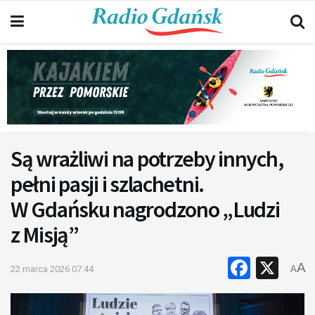
Są wrażliwi na potrzeby innych,
pełni pasji i szlachetni.
W Gdańsku nagrodzono „Ludzi
z Misją”
Faceb
X
A
22 marca 2026 07:44
A