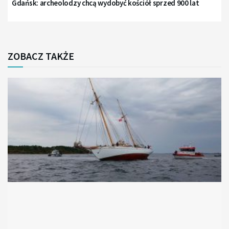
Gdańsk: archeolodzy chcą wydobyć kościół sprzed 900 lat
ZOBACZ TAKŻE