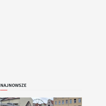
k
NAJNOWSZE