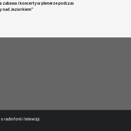
a zabawa i koncerty w plenerze podczas
y nad Jeziorkiem”
radiofonii i telewizji.