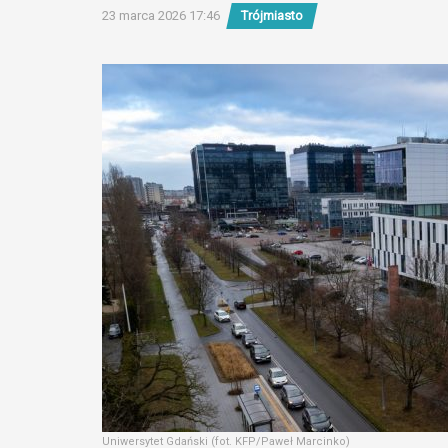
23 marca 2026 17:46
Trójmiasto
Uniwersytet Gdański (fot. KFP/Paweł Marcinko)