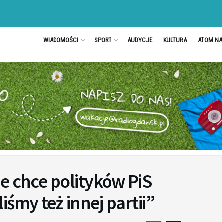
WIADOMOŚCI
SPORT
AUDYCJE
KULTURA
ATOM N
e chce polityków PiS
my też innej partii”