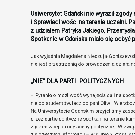
Uniwersytet Gdański nie wyraził zgody 
i Sprawiedliwości na terenie uczelni. P
z udziałem Patryka Jakiego, Przemysł
Spotkanie w Gdańsku miało się odbyć p
Jak wyjaśnia Magdalena Nieczuja-Goniszewska
nie jest przestrzenią do prowadzenia działalno
„NIE” DLA PARTII POLITYCZNYCH
– Pytanie o możliwość wynajęcia sali na spot
nie od studentów, lecz od pani Oliwii Wierzbow
Na Uniwersytecie Gdańskim przyjęliśmy zasa
przez partie polityczne spotkań na terenie ka
z przeciwnej strony sceny politycznej. W zwią
z pierwszych informacji – w klubie Y, który j