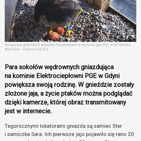
Nowa para gdyńskich sokołów ma pierwsze w sezonie jaja (fot. zrzut ekranu
WebCam - Gdynia PGE EC)
Para sokołów wędrownych gniazdująca
na kominie Elektrociepłowni PGE w Gdyni
powiększa swoją rodzinę. W gnieździe zostały
złożone jaja, a życie ptaków można podglądać
dzięki kamerze, której obraz transmitowany
jest w internecie.
Tegorocznymi lokatorami gniazda są samiec Ster
i samiczka Sara. Ich pierwsze jajo pojawiło się rano 20