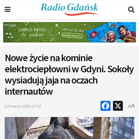
Nowe życie na kominie
elektrociepłowni w Gdyni. Sokoły
wysiadują jaja na oczach
internautów
Faceb
X
A
24 marca 2026 07:32
A