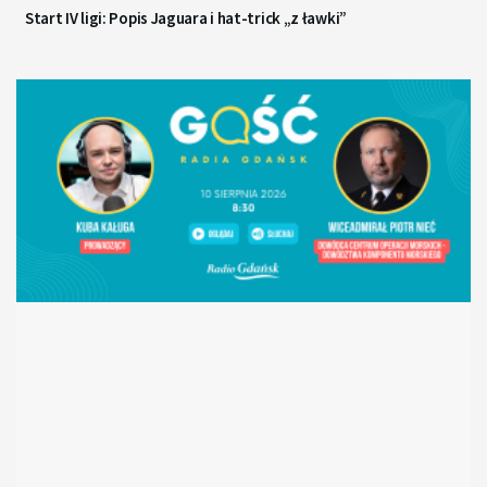
Start IV ligi: Popis Jaguara i hat-trick „z ławki”