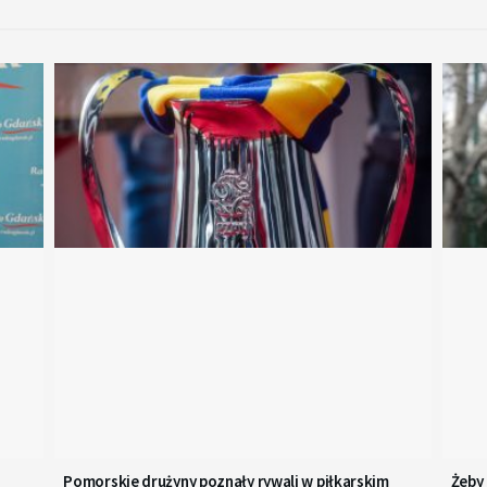
zwiększyć
lub
zmniejszyć
głośność.
Pomorskie drużyny poznały rywali w piłkarskim
Żeby