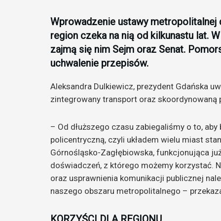
Wprowadzenie ustawy metropolitalnej dl
region czeka na nią od kilkunastu lat. W
zajmą się nim Sejm oraz S
enat. Pomor
uchwalenie przepisów.
Aleksandra Dulkiewicz, prezydent Gdańska u
zintegrowany transport oraz skoordynowaną p
– Od dłuższego czasu zabiegaliśmy o to, aby 
policentryczną, czyli układem wielu miast sta
Górnośląsko-Zagłębiowska, funkcjonująca ju
doświadczeń, z którego możemy korzystać. Nie 
oraz usprawnienia komunikacji publicznej na
naszego obszaru metropolitalnego – przekaza
KORZYŚCI DLA REGIONU