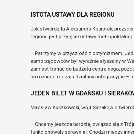
ISTOTA USTAWY DLA REGIONU
Jak stwierdziła Aleksandra Kosiorek, prezyden
regionu jest przyjęcie ustawy metropolitalnej.
– Patrzymy w przyszłość z optymizmem. Jedn
samorządowców był wyraźnie słyszalny w War
zamiast trafiać do budżetu centralnego, poz
na różnego rodzaju działania integracyjne – 
JEDEN BILET W GDAŃSKU I SIERAK
Mirosław Kuczkowski, wójt Sierakowic twierdzi
– Chcemy jeszcze bardziej związać się z Tró
funkcjonowały sprawniej. Chodzi między innym