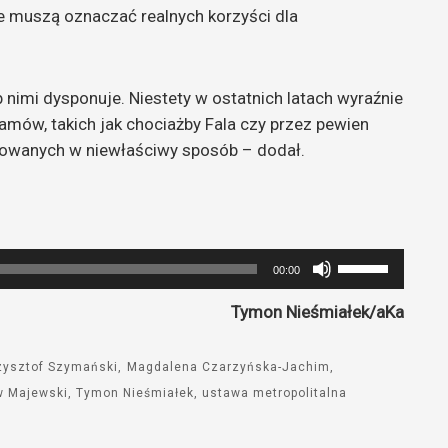
e muszą oznaczać realnych korzyści dla
b nimi dysponuje. Niestety w ostatnich latach wyraźnie
amów, takich jak chociażby Fala czy przez pewien
zowanych w niewłaściwy sposób – dodał.
Używaj
00:00
strzałek
Tymon Nieśmiałek/aKa
do
góry
oraz
zysztof Szymański
Magdalena Czarzyńska-Jachim
do
w Majewski
Tymon Nieśmiałek
ustawa metropolitalna
dołu
aby