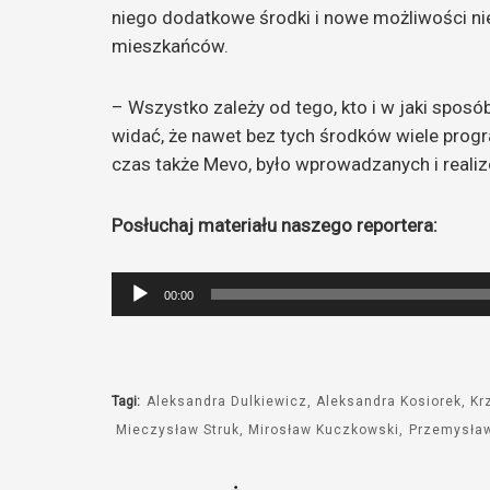
niego dodatkowe środki i nowe możliwości ni
mieszkańców.
– Wszystko zależy od tego, kto i w jaki sposó
widać, że nawet bez tych środków wiele progr
czas także Mevo, było wprowadzanych i reali
Posłuchaj materiału naszego reportera:
Odtwarzacz
00:00
plików
dźwiękowych
Tagi:
Aleksandra Dulkiewicz
Aleksandra Kosiorek
Kr
Mieczysław Struk
Mirosław Kuczkowski
Przemysła