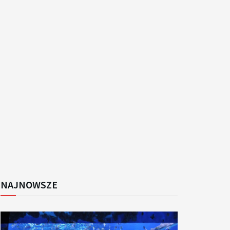
k
NAJNOWSZE