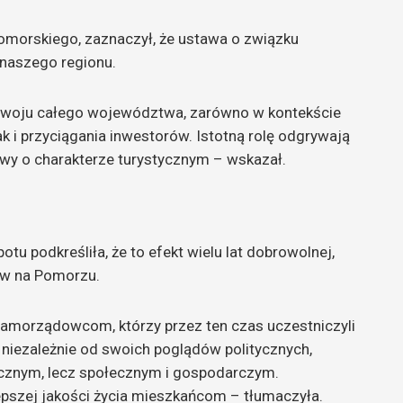
morskiego, zaznaczył, że ustawa o związku
 naszego regionu.
zwoju całego województwa, zarówno w kontekście
k i przyciągania inwestorów. Istotną rolę odgrywają
tywy o charakterze turystycznym – wskazał.
u podkreśliła, że to efekt wielu lat dobrowolnej,
ów na Pomorzu.
samorządowcom, którzy przez ten czas uczestniczyli
, niezależnie od swoich poglądów politycznych,
tycznym, lecz społecznym i gospodarczym.
lepszej jakości życia mieszkańcom – tłumaczyła.