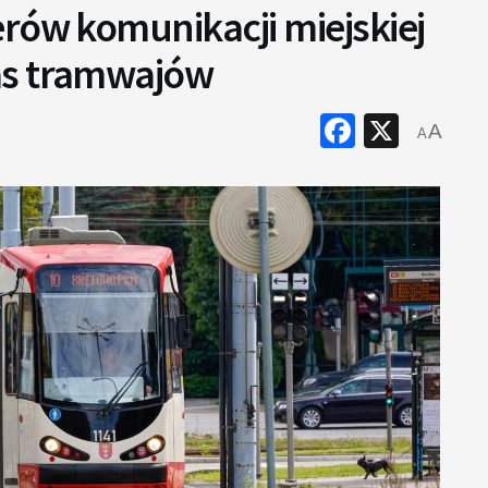
rów komunikacji miejskiej
as tramwajów
Faceboo
X
A
A