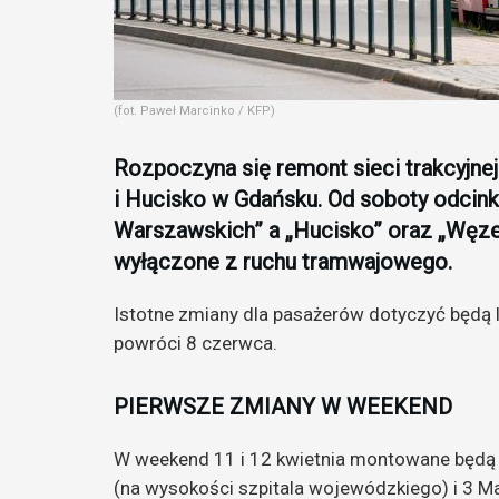
(fot. Paweł Marcinko / KFP)
Rozpoczyna się remont sieci trakcyjne
i Hucisko w Gdańsku. Od soboty odcin
Warszawskich” a „Hucisko” oraz „Węze
wyłączone z ruchu tramwajowego.
Istotne zmiany dla pasażerów dotyczyć będą li
powróci 8 czerwca.
PIERWSZE ZMIANY W WEEKEND
W weekend 11 i 12 kwietnia montowane będą 
(na wysokości szpitala wojewódzkiego) i 3 Ma