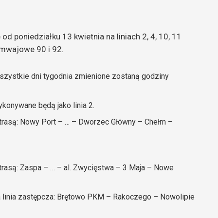
 poniedziałku 13 kwietnia na liniach 2, 4, 10, 11
amwajowe 90 i 92.
 wszystkie dni tygodnia zmienione zostaną godziny
ykonywane będą jako linia 2.
 trasą: Nowy Port – … – Dworzec Główny – Chełm –
trasą: Zaspa – … – al. Zwycięstwa – 3 Maja – Nowe
 linia zastępcza: Brętowo PKM – Rakoczego – Nowolipie