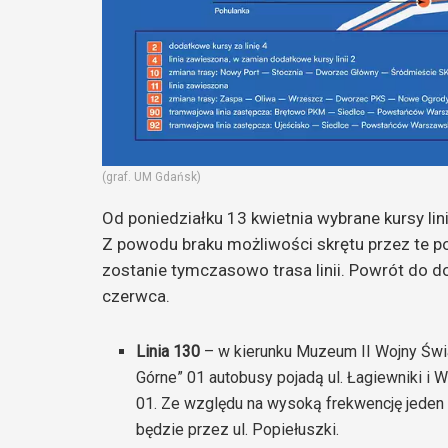
(graf. UM Gdańsk)
Od poniedziałku 13 kwietnia wybrane kursy li
Z powodu braku możliwości skrętu przez te po
zostanie tymczasowo trasa linii. Powrót do 
czerwca.
Linia 130
– w kierunku Muzeum II Wojny Świa
Górne” 01 autobusy pojadą ul. Łagiewniki i 
01. Ze względu na wysoką frekwencję jeden
będzie przez ul. Popiełuszki.