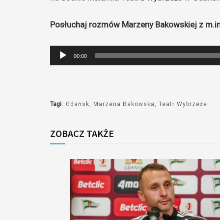
Posłuchaj rozmów Marzeny Bakowskiej z m.i
Odtwarzacz
00:00
plików
dźwiękowych
Tagi:
Gdańsk
Marzena Bakowska
Teatr Wybrzeże
ZOBACZ TAKŻE