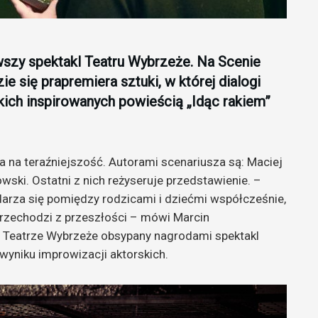
wszy spektakl Teatru Wybrzeże. Na Scenie
e się prapremiera sztuki, w której dialogi
kich inspirowanych powieścią „Idąc rakiem”
 na teraźniejszość. Autorami scenariusza są: Maciej
wski. Ostatni z nich reżyseruje przedstawienie. –
ydarza się pomiędzy rodzicami i dziećmi współcześnie,
przechodzi z przeszłości – mówi Marcin
w Teatrze Wybrzeże obsypany nagrodami spektakl
wyniku improwizacji aktorskich.