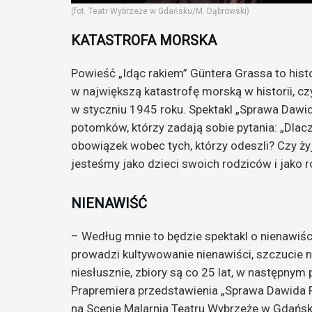
(fot. Teatr Wybrzeże w Gdańsku/M. Dąbrowski)
KATASTROFA MORSKA
Powieść „Idąc rakiem” Güntera Grassa to histo
w największą katastrofę morską w historii, cz
w styczniu 1945 roku. Spektakl „Sprawa Dawida
potomków, którzy zadają sobie pytania: „Dlac
obowiązek wobec tych, którzy odeszli? Czy ży
jesteśmy jako dzieci swoich rodziców i jako r
NIENAWIŚĆ
– Według mnie to będzie spektakl o nienawiśc
prowadzi kultywowanie nienawiści, szczucie n
niesłusznie, zbiory są co 25 lat, w następnym
Prapremiera przedstawienia „Sprawa Dawida Fr
na Scenie Malarnia Teatru Wybrzeże w Gdańsk