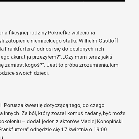
ria fikcyjnej rodziny Pokriefke wpleciona
yli zatopienie niemieckiego statku Wilhelm Gustloff
 Frankfurtera” odnosi się do ocalonych i ich
zego akurat ja przeżyłem?”, „Czy mam teraz jakiś
ję zamiast kogoś?”. Jest to próba zrozumienia, kim
odzice swoich dzieci.
i. Porusza kwestię dotyczącą tego, do czego
a innych. Za ból, który został komuś zadany, być może
 pokoleniu – dodał jeden z aktorów Maciej Konopiński.
ankfurtera” odbędzie się 17 kwietnia o 19:00
u.