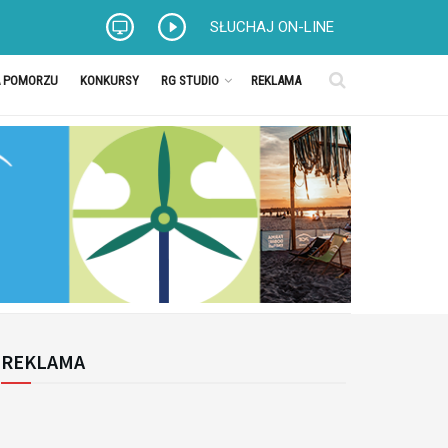
SŁUCHAJ ON-LINE
A POMORZU
KONKURSY
RG STUDIO
REKLAMA
REKLAMA