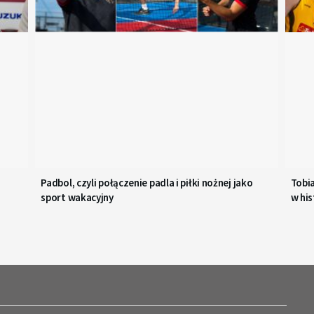
Padbol, czyli połączenie padla i piłki nożnej jako
Tobi
sport wakacyjny
w his