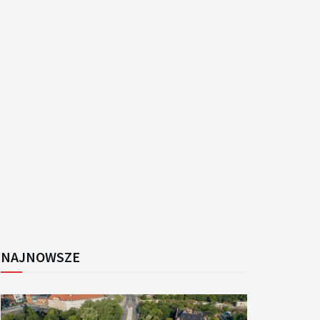
k
NAJNOWSZE