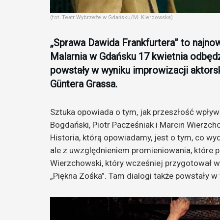
(fot. Teatr Wybrzeże w Gdańsku/M. Kierdowska)
„Sprawa Dawida Frankfurtera” to najno
Malarnia w Gdańsku 17 kwietnia odbędzi
powstały w wyniku improwizacji aktors
Güntera Grassa.
Sztuka opowiada o tym, jak przeszłość wpływa
Bogdański, Piotr Pacześniak i Marcin Wierzcho
Historia, którą opowiadamy, jest o tym, co w
ale z uwzględnieniem promieniowania, które 
Wierzchowski, który wcześniej przygotował 
„Piękna Zośka”. Tam dialogi także powstały w 