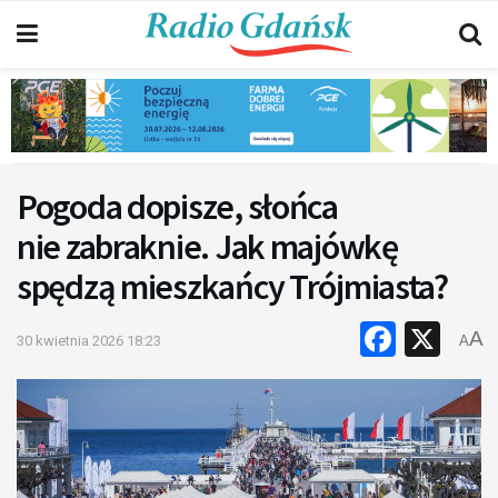
Pogoda dopisze, słońca
nie zabraknie. Jak majówkę
spędzą mieszkańcy Trójmiasta?
Faceb
X
A
30 kwietnia 2026 18:23
A