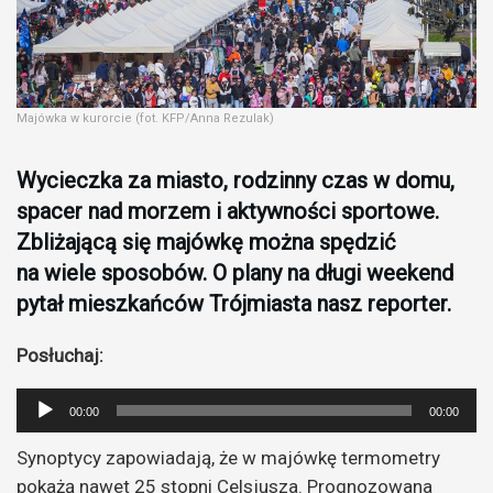
Majówka w kurorcie (fot. KFP/Anna Rezulak)
Wycieczka za miasto, rodzinny czas w domu,
spacer nad morzem i aktywności sportowe.
Zbliżającą się majówkę można spędzić
na wiele sposobów. O plany na długi weekend
pytał mieszkańców Trójmiasta nasz reporter.
Posłuchaj:
Odtwarzacz
00:00
00:00
plików
Synoptycy zapowiadają, że w majówkę termometry
dźwiękowych
pokażą nawet 25 stopni Celsjusza. Prognozowana