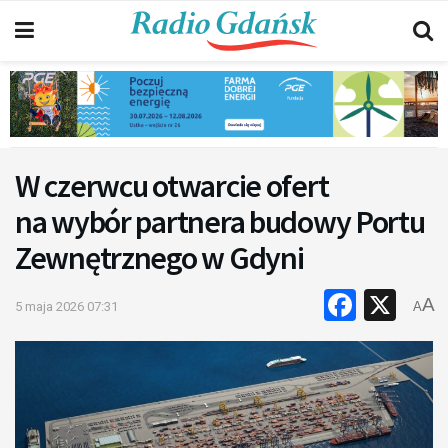
W czerwcu otwarcie ofert
na wybór partnera budowy Portu
Zewnętrznego w Gdyni
Faceb
X
A
5 maja 2026 07:31
A