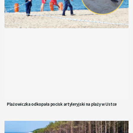
Plażowiczka odkopała pocisk artyleryjski na plaży w Ustce