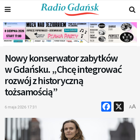
Nowy konserwator zabytków
w Gdańsku. „Chcę integrować
rozwój z historyczną
tożsamością”
Faceb
X
A
6 maja 2026 17:31
A