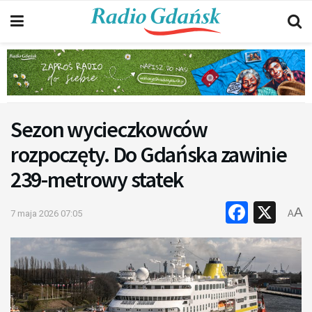
Sezon wycieczkowców
rozpoczęty. Do Gdańska zawinie
239-metrowy statek
Faceb
X
A
7 maja 2026 07:05
A