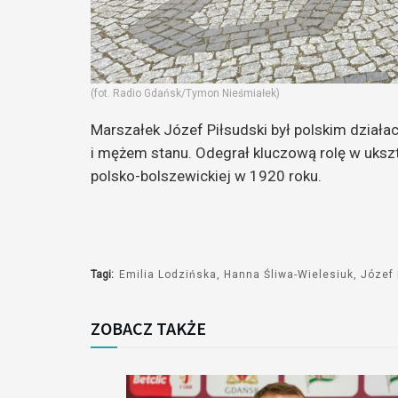
(fot. Radio Gdańsk/Tymon Nieśmiałek)
Marszałek Józef Piłsudski był polskim dział
i mężem stanu. Odegrał kluczową rolę w ukszt
polsko-bolszewickiej w 1920 roku.
Tagi:
Emilia Lodzińska
Hanna Śliwa-Wielesiuk
Józef 
ZOBACZ TAKŻE