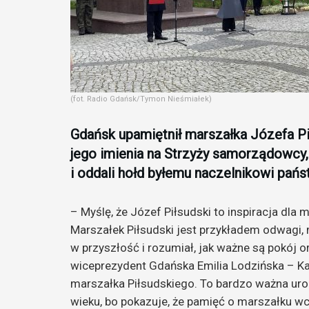
(fot. Radio Gdańsk/Tymon Nieśmiałek)
Gdańsk upamiętnił marszałka Józefa Pi
jego imienia na Strzyży samorządowcy
i oddali hołd byłemu naczelnikowi pańs
– Myślę, że Józef Piłsudski to inspiracja dla 
Marszałek Piłsudski jest przykładem odwagi, 
w przyszłość i rozumiał, jak ważne są pokój
wiceprezydent Gdańska Emilia Lodzińska – Ka
marszałka Piłsudskiego. To bardzo ważna ur
wieku, bo pokazuje, że pamięć o marszałku wc