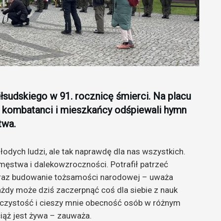
łsudskiego w 91. rocznicę śmierci. Na placu
, kombatanci i mieszkańcy odśpiewali hymn
twa.
młodych ludzi, ale tak naprawdę dla nas wszystkich.
męstwa i dalekowzroczności. Potrafił patrzeć
 oraz budowanie tożsamości narodowej – uważa
żdy może dziś zaczerpnąć coś dla siebie z nauk
oczystość i cieszy mnie obecność osób w różnym
iąż jest żywa – zauważa.