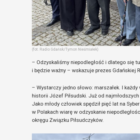
(fot. Radio Gdańsk/Tymon Nieśmiałek)
– Odzyskaliśmy niepodległość i dlatego się tu
i będzie ważny – wskazuje prezes Gdańskiej R
– Wystarczy jedno słowo: marszałek. I każdy 
historii Józef Piłsudski. Już od najmłodszych 
Jako młody człowiek spędził pięć lat na Syber
w Polakach wiarę w odzyskanie niepodległoś
okręgu Związku Piłsudczyków.