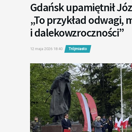
Gdańsk upamiętnił Józ
„To przykład odwagi, 
i dalekowzroczności”
12 maja 2026 18:40
Trójmiasto