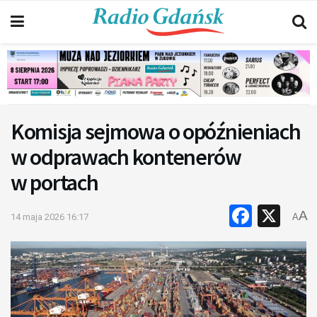
Komisja sejmowa o opóźnieniach
w odprawach kontenerów
w portach
Faceb
X
A
14 maja 2026 16:17
A