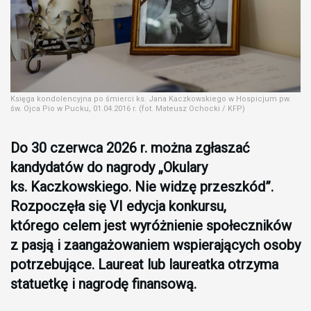
Księga kondolencyjna po śmierci ks. Jana Kaczkowskiego w Hospicjum pw.
św. Ojca Pio w Pucku, 01.04.2016 r. (fot. Mateusz Ochocki / KFP)
Do 30 czerwca 2026 r. można zgłaszać
kandydatów do nagrody „Okulary
ks. Kaczkowskiego. Nie widzę przeszkód”.
Rozpoczęła się VI edycja konkursu,
którego celem jest wyróżnienie społeczników
z pasją i zaangażowaniem wspierających osoby
potrzebujące. Laureat lub laureatka otrzyma
statuetkę i nagrodę finansową.