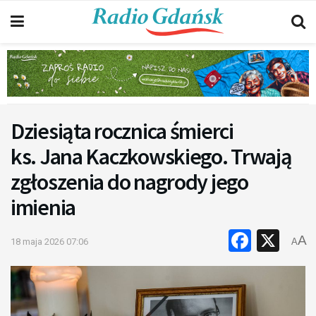
Dziesiąta rocznica śmierci
ks. Jana Kaczkowskiego. Trwają
zgłoszenia do nagrody jego
imienia
Faceb
X
A
18 maja 2026 07:06
A