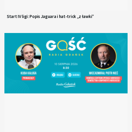
Start IV ligi: Popis Jaguara i hat-trick „z ławki”