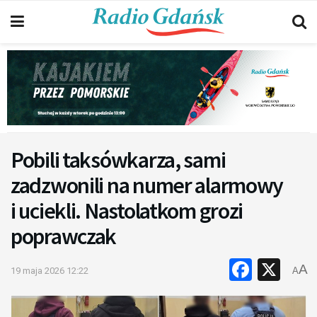
Pobili taksówkarza, sami
zadzwonili na numer alarmowy
i uciekli. Nastolatkom grozi
poprawczak
Faceb
X
A
19 maja 2026 12:22
A