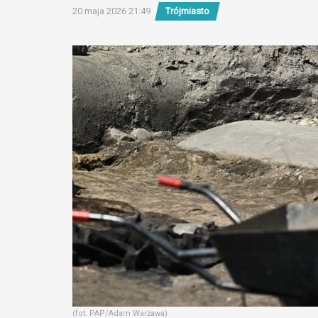
20 maja 2026 21:49
Trójmiasto
(fot. PAP/Adam Warżawa)