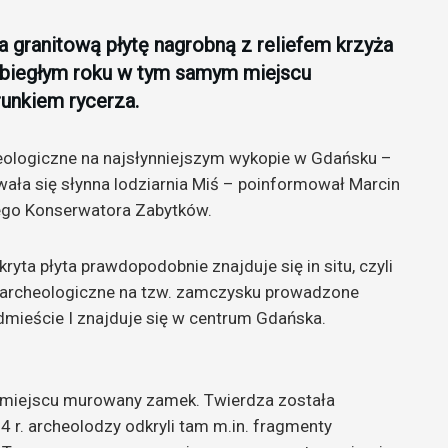
 granitową płytę nagrobną z reliefem krzyża
 ubiegłym roku w tym samym miejscu
runkiem rycerza.
eologiczne na najsłynniejszym wykopie w Gdańsku –
dowała się słynna lodziarnia Miś – poinformował Marcin
ego Konserwatora Zabytków.
ryta płyta prawdopodobnie znajduje się in situ, czyli
 archeologiczne na tzw. zamczysku prowadzone
dmieście I znajduje się w centrum Gdańska.
 miejscu murowany zamek. Twierdza została
 r. archeolodzy odkryli tam m.in. fragmenty