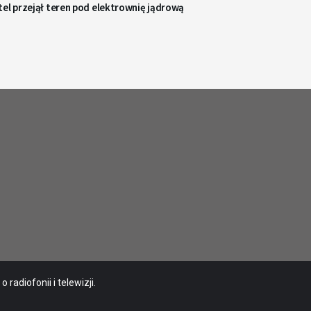
el przejął teren pod elektrownię jądrową
radiofonii i telewizji.