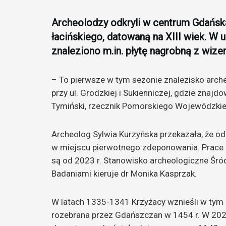
Archeolodzy odkryli w centrum Gdańska
łacińskiego, datowaną na XIII wiek. W
znaleziono m.in. płytę nagrobną z wize
– To pierwsze w tym sezonie znalezisko arch
przy ul. Grodzkiej i Sukienniczej, gdzie znaj
Tymiński, rzecznik Pomorskiego Wojewódzki
Archeolog Sylwia Kurzyńska przekazała, że odk
w miejscu pierwotnego zdeponowania. Prace
są od 2023 r. Stanowisko archeologiczne Śró
Badaniami kieruje dr Monika Kasprzak.
W latach 1335-1341 Krzyżacy wznieśli w tym
rozebrana przez Gdańszczan w 1454 r. W 2024