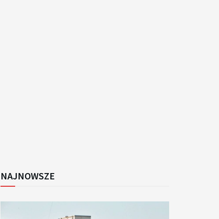
k
NAJNOWSZE