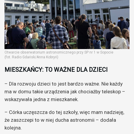
Otwarcie obserwatorium astronomicznego przy SP nr 1 w Sopocie
(fot. Radio Gdańsk/Anna Kobryń)
MIESZKAŃCY: TO WAŻNE DLA DZIECI
– Dla rozwoju dzieci to jest bardzo ważne. Nie każdy
ma w domu takie urządzenia jak chociażby teleskop –
wskazywała jedna z mieszkanek.
– Córka uczęszcza do tej szkoły, więc mam nadzieję,
że zaszczepi to w niej ducha astronomii – dodała
kolejna.