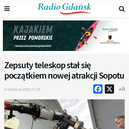
Zepsuty teleskop stał się
początkiem nowej atrakcji Sopotu
Faceb
X
A
6 czerwca 2026 21:29
A