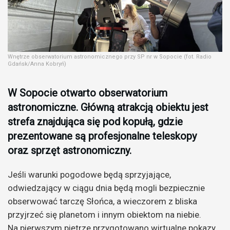
Wnętrze obserwatorium astronomicznego przy SP nr w Sopocie (fot. Radio
Gdańsk/Anna Kobryń)
W Sopocie otwarto obserwatorium
astronomiczne. Główną atrakcją obiektu jest
strefa znajdująca się pod kopułą, gdzie
prezentowane są profesjonalne teleskopy
oraz sprzęt astronomiczny.
Jeśli warunki pogodowe będą sprzyjające,
odwiedzający w ciągu dnia będą mogli bezpiecznie
obserwować tarczę Słońca, a wieczorem z bliska
przyjrzeć się planetom i innym obiektom na niebie.
Na pierwszym piętrze przygotowano wirtualne pokazy