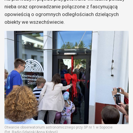
nieba oraz oprowadzanie połączone z fascynującą
opowieścią o ogromnych odległościach dzielących
obiekty we wszechświecie.
Otwarcie obserwatorium astronomicznego przy SP nr 1 w Sopocie
(fot. Radio Gdańsk/Anna Kobryń)