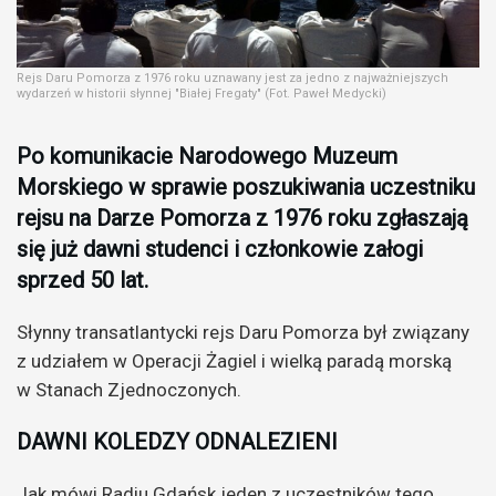
Rejs Daru Pomorza z 1976 roku uznawany jest za jedno z najważniejszych
wydarzeń w historii słynnej "Białej Fregaty" (Fot. Paweł Medycki)
Po komunikacie Narodowego Muzeum
Morskiego w sprawie poszukiwania uczestniku
rejsu na Darze Pomorza z 1976 roku zgłaszają
się już dawni studenci i członkowie załogi
sprzed 50 lat.
Słynny transatlantycki rejs Daru Pomorza był związany
z udziałem w Operacji Żagiel i wielką paradą morską
w Stanach Zjednoczonych.
DAWNI KOLEDZY ODNALEZIENI
Jak mówi Radiu Gdańsk jeden z uczestników tego