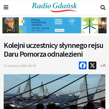
Kolejni uczestnicy słynnego rejsu
Daru Pomorza odnalezieni
Faceb
X
A
13 czerwca 2026 09:18
A