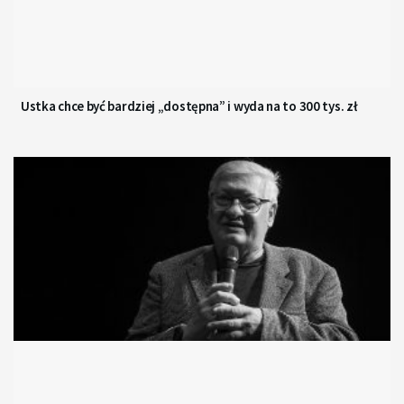
Ustka chce być bardziej „dostępna” i wyda na to 300 tys. zł