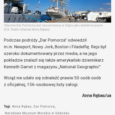
Obecnie Dar Pomorza jest zacumowany w Gdyni jako statek-muzeum
(Fot. Radio Gdańsk/Anna Rębas)
Podczas podróży „Dar Pomorza” odwiedził
m.in. Newport, Nowy Jork, Boston i Filadelfię. Rejs był
szeroko dokumentowany przez media, a na jego
pokładzie znalazł się także amerykański dziennikarz
Kenneth Garret z magazynu „National Geographic”.
Wciąż nie udało się odnaleźć prawie 50 osób osób
z oficjalnej, 156-osobowej listy załogi.
Anna Rębas/ua
Tagi:
Anna Rębas
Dar Pomorza
Narodowe Muzeum Morskie w Gdańsku