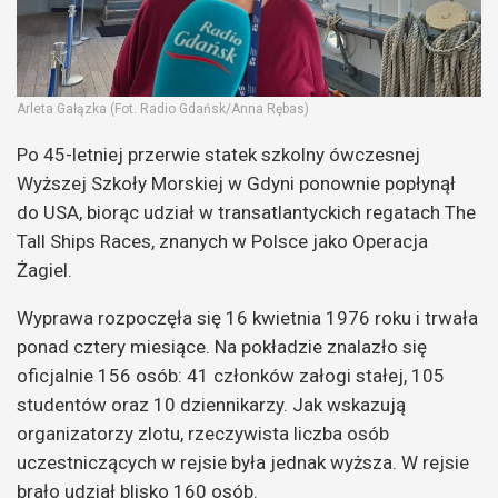
Arleta Gałązka (Fot. Radio Gdańsk/Anna Rębas)
Po 45-letniej przerwie statek szkolny ówczesnej
Wyższej Szkoły Morskiej w Gdyni ponownie popłynął
do USA, biorąc udział w transatlantyckich regatach The
Tall Ships Races, znanych w Polsce jako Operacja
Żagiel.
Wyprawa rozpoczęła się 16 kwietnia 1976 roku i trwała
ponad cztery miesiące. Na pokładzie znalazło się
oficjalnie 156 osób: 41 członków załogi stałej, 105
studentów oraz 10 dziennikarzy. Jak wskazują
organizatorzy zlotu, rzeczywista liczba osób
uczestniczących w rejsie była jednak wyższa. W rejsie
brało udział blisko 160 osób.