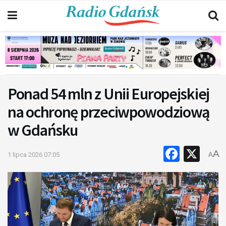
Ponad 54 mln z Unii Europejskiej
na ochronę przeciwpowodziową
w Gdańsku
Faceb
X
A
1 lipca 2026 07:05
A