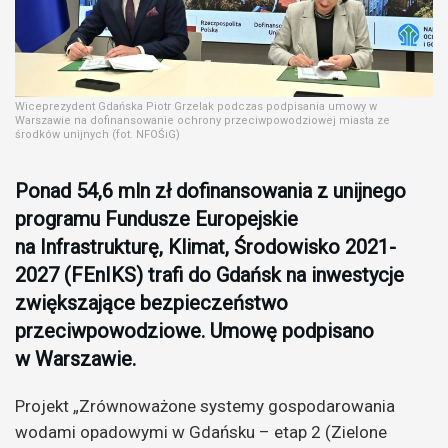
Wiceprezydent Gdańska Piotr Grzelak podczas podpisania umowy w
Warszawie na dofinansowanie ochrony przeciwpowodziowej miasta ze
środków unijnych (fot. NFOŚiG)
Ponad 54,6 mln zł dofinansowania z unijnego
programu Fundusze Europejskie
na Infrastrukturę, Klimat, Środowisko 2021-
2027 (FEnIKS) trafi do Gdańsk na inwestycje
zwiększające bezpieczeństwo
przeciwpowodziowe. Umowę podpisano
w Warszawie.
Projekt „Zrównoważone systemy gospodarowania
wodami opadowymi w Gdańsku – etap 2 (Zielone