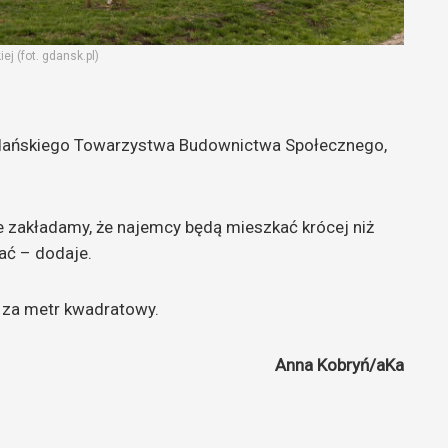
j (fot. gdansk.pl)
Gdańskiego Towarzystwa Budownictwa Społecznego,
e zakładamy, że najemcy będą mieszkać krócej niż
ać – dodaje.
ł za metr kwadratowy.
Anna Kobryń/aKa