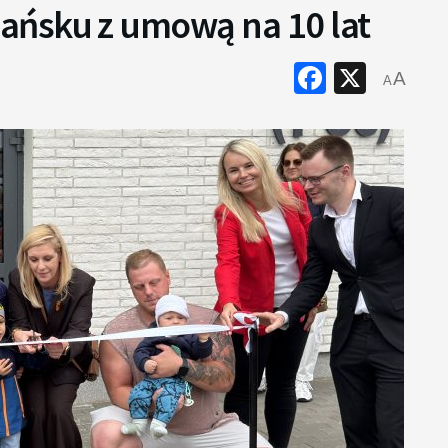
ańsku z umową na 10 lat
Faceboo
X
A
A