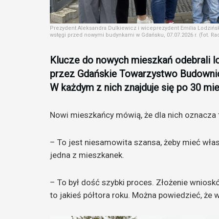
Prezydent Aleksandra Dulkiewicz i wiceprezydent Emilia Lodzińs
wstęgi przed nowymi budynkami w Gdańsku, 07.07.2026 r. (fot. R
Klucze do nowych mieszkań odebrali 
przez Gdańskie Towarzystwo Budownict
W każdym z nich znajduje się po 30 mi
Nowi mieszkańcy mówią, że dla nich oznacza
– To jest niesamowita szansa, żeby mieć wła
jedna z mieszkanek.
– To był dość szybki proces. Złożenie wniosk
to jakieś półtora roku. Można powiedzieć, że 