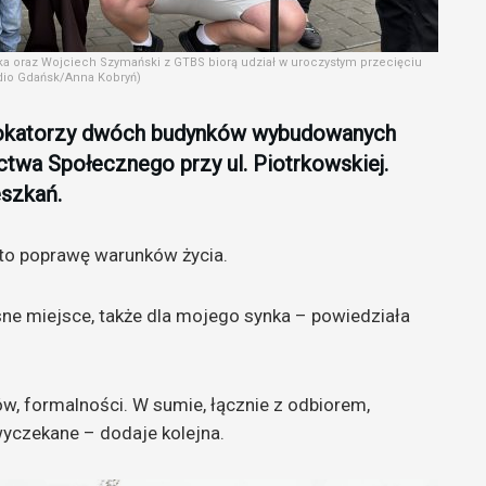
ka oraz Wojciech Szymański z GTBS biorą udział w uroczystym przecięciu
adio Gdańsk/Anna Kobryń)
lokatorzy dwóch budynków wybudowanych
wa Społecznego przy ul. Piotrkowskiej.
eszkań.
 to poprawę warunków życia.
sne miejsce, także dla mojego synka – powiedziała
ów, formalności. W sumie, łącznie z odbiorem,
wyczekane – dodaje kolejna.