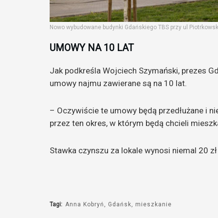
Nowo wybudowane budynki Gdańskiego TBS przy ul Piotrkowskie
UMOWY NA 10 LAT
Jak podkreśla Wojciech Szymański, prezes 
umowy najmu zawierane są na 10 lat.
– Oczywiście te umowy będą przedłużane i ni
przez ten okres, w którym będą chcieli mieszk
Stawka czynszu za lokale wynosi niemal 20 z
Tagi:
Anna Kobryń
Gdańsk
mieszkanie