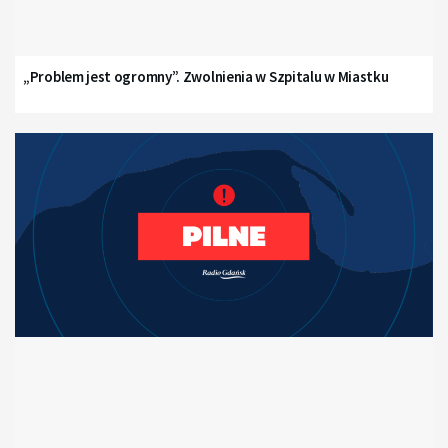
„Problem jest ogromny”. Zwolnienia w Szpitalu w Miastku