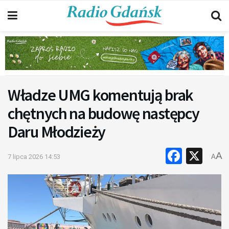
Władze UMG komentują brak
chętnych na budowę następcy
Daru Młodzieży
Faceb
X
A
7 lipca 2026 14:53
A