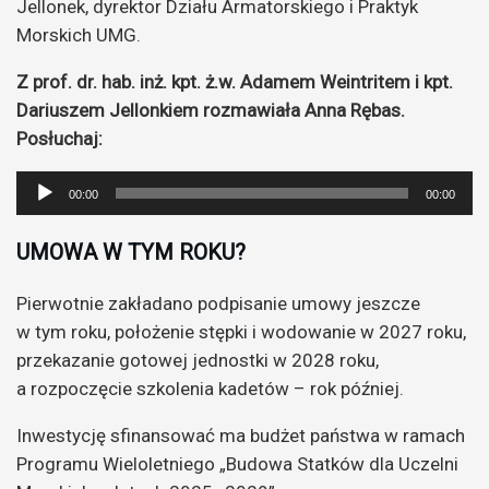
Jellonek, dyrektor Działu Armatorskiego i Praktyk
Morskich UMG.
Z prof. dr. hab. inż. kpt. ż.w. Adamem Weintritem i kpt.
Dariuszem Jellonkiem rozmawiała Anna Rębas.
Posłuchaj:
Odtwarzacz
00:00
00:00
plików
dźwiękowych
UMOWA W TYM ROKU?
Pierwotnie zakładano podpisanie umowy jeszcze
w tym roku, położenie stępki i wodowanie w 2027 roku,
przekazanie gotowej jednostki w 2028 roku,
a rozpoczęcie szkolenia kadetów – rok później.
Inwestycję sfinansować ma budżet państwa w ramach
Programu Wieloletniego „Budowa Statków dla Uczelni