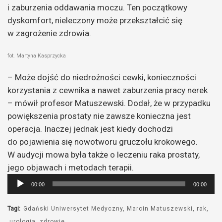
i zaburzenia oddawania moczu. Ten początkowy
dyskomfort, nieleczony może przekształcić się
w zagrożenie zdrowia.
fot. Martyna Kasprzycka
– Może dojść do niedrożności cewki, konieczności
korzystania z cewnika a nawet zaburzenia pracy nerek
– mówił profesor Matuszewski. Dodał, że w przypadku
powiększenia prostaty nie zawsze konieczna jest
operacja. Inaczej jednak jest kiedy dochodzi
do pojawienia się nowotworu gruczołu krokowego.
W audycji mowa była także o leczeniu raka prostaty,
jego objawach i metodach terapii.
Odtwarzacz
00:00
00:00
plików
dźwiękowych
Tagi:
Gdański Uniwersytet Medyczny
Marcin Matuszewski
rak
urologia
zdrowie