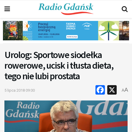
Urolog: Sportowe siodełka
rowerowe, ucisk i tłusta dieta,
tego nie lubi prostata
Faceb
X
A
5 lipca 2018 09:00
A