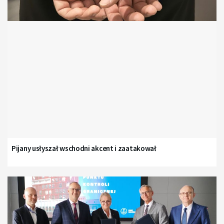
Pijany usłyszał wschodni akcent i zaatakował