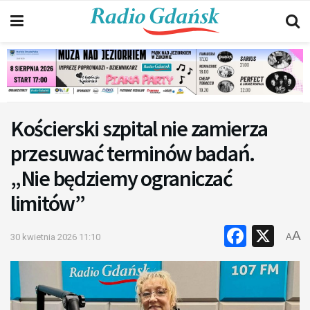
Kościerski szpital nie zamierza
przesuwać terminów badań.
„Nie będziemy ograniczać
limitów”
Faceb
X
A
30 kwietnia 2026 11:10
A