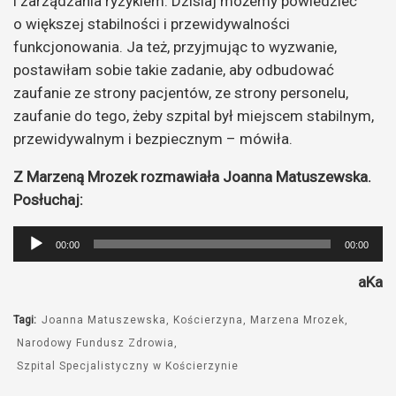
i zarządzania ryzykiem. Dzisiaj możemy powiedzieć
o większej stabilności i przewidywalności
funkcjonowania. Ja też, przyjmując to wyzwanie,
postawiłam sobie takie zadanie, aby odbudować
zaufanie ze strony pacjentów, ze strony personelu,
zaufanie do tego, żeby szpital był miejscem stabilnym,
przewidywalnym i bezpiecznym – mówiła.
Z Marzeną Mrozek rozmawiała Joanna Matuszewska.
Posłuchaj:
Odtwarzacz
00:00
00:00
plików
aKa
dźwiękowych
Tagi:
Joanna Matuszewska
Kościerzyna
Marzena Mrozek
Narodowy Fundusz Zdrowia
Szpital Specjalistyczny w Kościerzynie