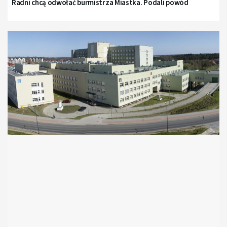
Radni chcą odwołać burmistrza Miastka. Podali powód