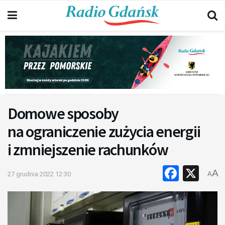
Domowe sposoby
na ograniczenie zużycia energii
i zmniejszenie rachunków
Faceb
X
A
27 grudnia 2022 12:30
A