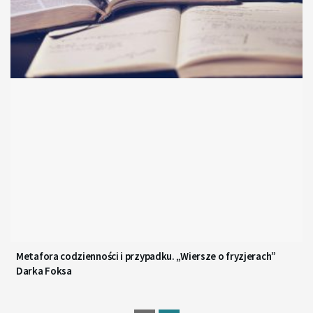
Metafora codzienności i przypadku. „Wiersze o fryzjerach”
Darka Foksa