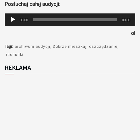
Posłuchaj całej audycji:
Odtwarzacz
00:00
00:00
plików
ol
dźwiękowych
Tagi:
archiwum audycji
Dobrze mieszkaj
oszczędzanie
rachunki
REKLAMA