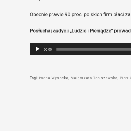
Obecnie prawie 90 proc. polskich firm płaci z
Posłuchaj audycji „Ludzie i Pieniądze” prow
Odtwarzacz
00:00
plików
dźwiękowych
Tagi:
Iwona Wysocka
Małgorzata Tobiszewska
Piotr 