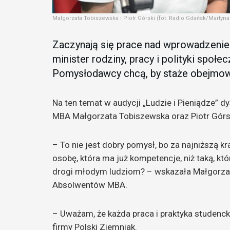
Małgorzata Tobiszewska i Piotr Górski (fot. Radio Gdańsk/Martyn
Zaczynają się prace nad wprowadzenie
minister rodziny, pracy i polityki spo
Pomysłodawcy chcą, by staże obejmowa
Na ten temat w audycji „Ludzie i Pieniądze”
MBA Małgorzata Tobiszewska oraz Piotr Górski
– To nie jest dobry pomysł, bo za najniższą k
osobę, która ma już kompetencje, niż taką, kt
drogi młodym ludziom? – wskazała Małgorza
Absolwentów MBA.
– Uważam, że każda praca i praktyka studenck
firmy Polski Ziemniak.