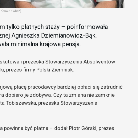
a Krawcewicz)
m tylko płatnych staży – poinformowała
łecznej Agnieszka Dziemianowicz-Bąk.
ła minimalna krajowa pensja.
 dyskutowali prezeska Stowarzyszenia Absolwentów
, prezes firmy Polski Ziemniak.
rajową płacę pracodawcy bardziej opłaci się zatrudnić
óra dopiero je zdobywa. Czy ta zmiana nie zamknie
ta Tobiszewska, prezeska Stowarzyszenia
a powinna być płatna – dodał Piotr Górski, prezes