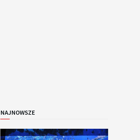
k
NAJNOWSZE