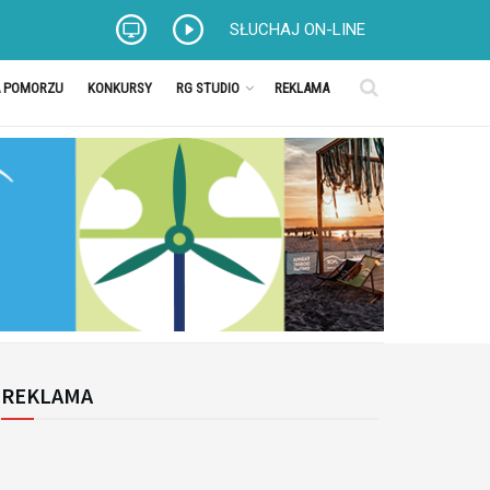
SŁUCHAJ ON-LINE
A POMORZU
KONKURSY
RG STUDIO
REKLAMA
REKLAMA