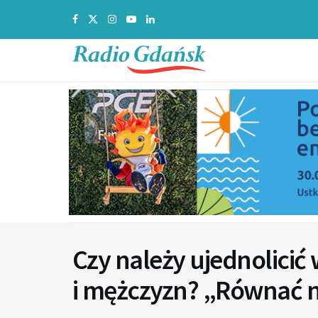
Czy należy ujednolicić
i mężczyzn? „Równać n