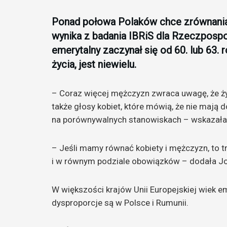
Ponad połowa Polaków chce zrównania
wynika z badania IBRiS dla Rzeczpospo
emerytalny zaczynał się od 60. lub 63. 
życia, jest niewielu.
– Coraz więcej mężczyzn zwraca uwagę, że żyj
także głosy kobiet, które mówią, że nie mają 
na porównywalnych stanowiskach – wskazała
– Jeśli mamy równać kobiety i mężczyzn, to t
i w równym podziale obowiązków – dodała Jo
W większości krajów Unii Europejskiej wiek em
dysproporcje są w Polsce i Rumunii.