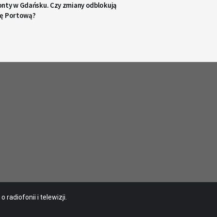
nty w Gdańsku. Czy zmiany odblokują
ę Portową?
radiofonii i telewizji.