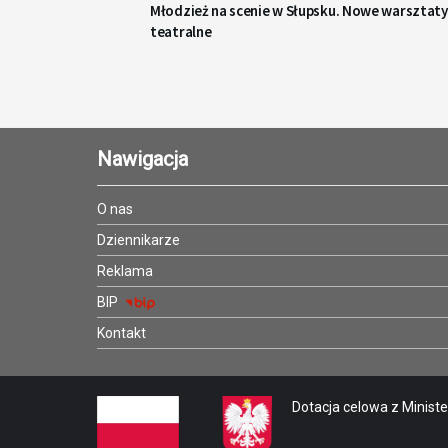
Młodzież na scenie w Słupsku. Nowe warsztaty
teatralne
Nawigacja
O nas
Dziennikarze
Reklama
BIP
Kontakt
Dotacja celowa z Minister