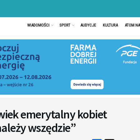
WIADOMOŚCI
SPORT
AUDYCJE
KULTURA
ATOM N
 wiek emerytalny kobiet
ależy wszędzie”