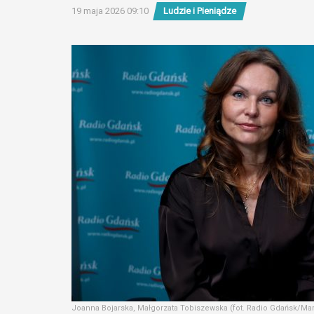
19 maja 2026 09:10
Ludzie i Pieniądze
Joanna Bojarska, Małgorzata Tobiszewska (fot. Radio Gdańsk/Ma