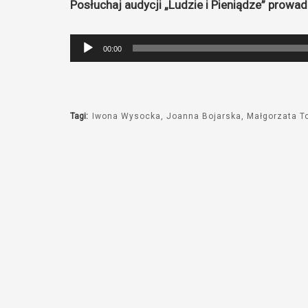
Posłuchaj audycji „Ludzie i Pieniądze” prow
Odtwarzacz
00:00
plików
dźwiękowych
Tagi:
Iwona Wysocka
Joanna Bojarska
Małgorzata T