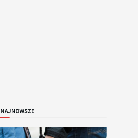
k
NAJNOWSZE