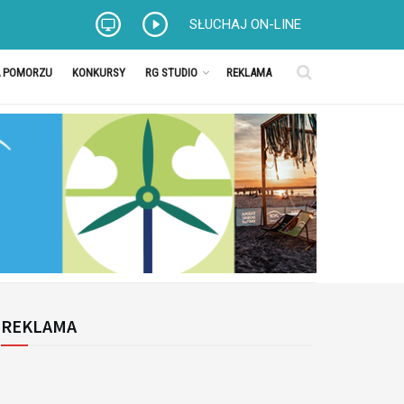
SŁUCHAJ ON-LINE
A POMORZU
KONKURSY
RG STUDIO
REKLAMA
REKLAMA