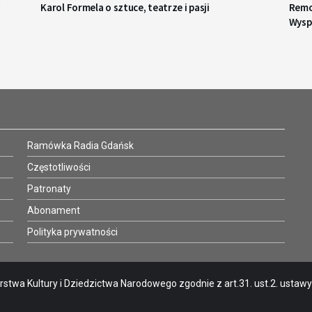
Karol Formela o sztuce, teatrze i pasji
Remo
Wysp
Ramówka Radia Gdańsk
Częstotliwości
Patronaty
Abonament
Polityka prywatności
stwa Kultury i Dziedzictwa Narodowego zgodnie z art.31. ust.2. ustawy o 