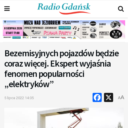
Bezemisyjnych pojazdów będzie
coraz więcej. Ekspert wyjaśnia
fenomen popularności
„elektryków”
Faceb
X
A
5 lipca 2022 14:05
A