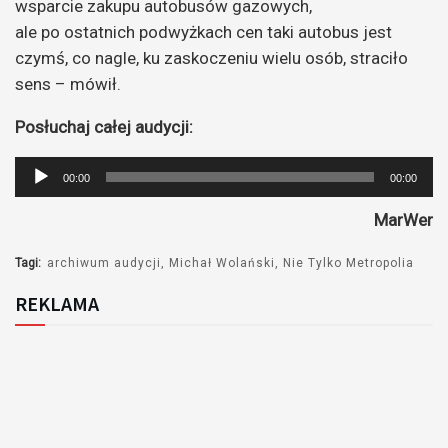
wsparcie zakupu autobusów gazowych,
ale po ostatnich podwyżkach cen taki autobus jest
czymś, co nagle, ku zaskoczeniu wielu osób, straciło
sens – mówił.
Posłuchaj całej audycji:
Odtwarzacz
00:00
00:00
plików
MarWer
dźwiękowych
Tagi:
archiwum audycji
Michał Wolański
Nie Tylko Metropolia
REKLAMA