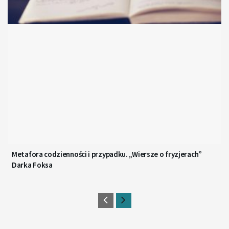
Metafora codzienności i przypadku. „Wiersze o fryzjerach”
Darka Foksa