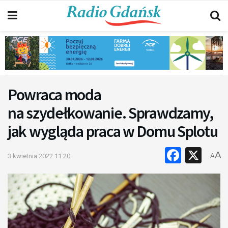
Powraca moda
na szydełkowanie. Sprawdzamy,
jak wygląda praca w Domu Splotu
Faceb
X
A
3 kwietnia 2022 11:20
A