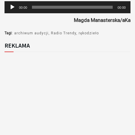
Odtwarzacz
00:00
00:00
plików
Magda Manasterska/aKa
dźwiękowych
Tagi:
archiwum audycji
Radio Trendy
rękodzieło
REKLAMA