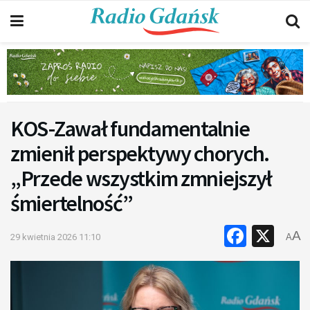
KOS-Zawał fundamentalnie
zmienił perspektywy chorych.
„Przede wszystkim zmniejszył
śmiertelność”
Faceb
X
A
29 kwietnia 2026 11:10
A