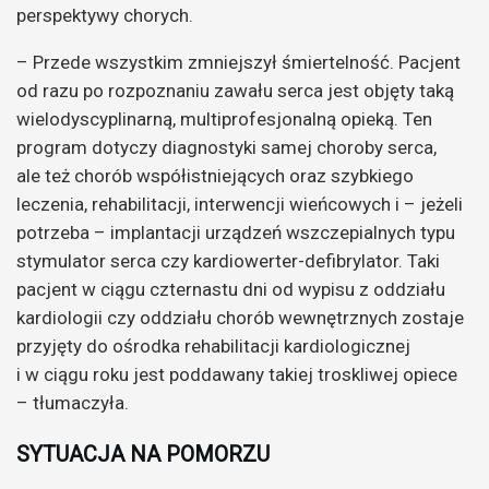
perspektywy chorych.
– Przede wszystkim zmniejszył śmiertelność. Pacjent
od razu po rozpoznaniu zawału serca jest objęty taką
wielodyscyplinarną, multiprofesjonalną opieką. Ten
program dotyczy diagnostyki samej choroby serca,
ale też chorób współistniejących oraz szybkiego
leczenia, rehabilitacji, interwencji wieńcowych i – jeżeli
potrzeba – implantacji urządzeń wszczepialnych typu
stymulator serca czy kardiowerter-defibrylator. Taki
pacjent w ciągu czternastu dni od wypisu z oddziału
kardiologii czy oddziału chorób wewnętrznych zostaje
przyjęty do ośrodka rehabilitacji kardiologicznej
i w ciągu roku jest poddawany takiej troskliwej opiece
– tłumaczyła.
SYTUACJA NA POMORZU