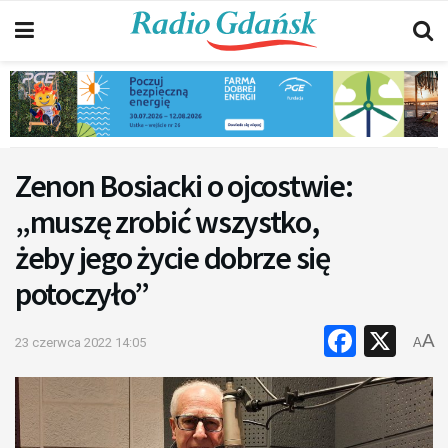
Zenon Bosiacki o ojcostwie:
„muszę zrobić wszystko,
żeby jego życie dobrze się
potoczyło”
Faceb
X
A
23 czerwca 2022 14:05
A