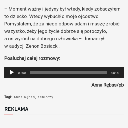
– Moment ważny i jedyny był wtedy, kiedy zobaczyłem
to dziecko. Wtedy wybuchło moje ojcostwo.
Pomyślałem, że za niego odpowiadam i muszę zrobić
wszystko, żeby jego życie dobrze się potoczyło,
a on wyrósł na dobrego człowieka – tłumaczył
w audycji Zenon Bosiacki.
Posłuchaj całej rozmowy:
Odtwarzacz
00:00
00:00
plików
Anna Rębas/pb
dźwiękowych
Tagi:
Anna Rębas
seniorzy
REKLAMA