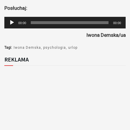
Posłuchaj:
Odtwarzacz
00:00
00:00
plików
Iwona Demska/ua
dźwiękowych
Tagi:
Iwona Demska
psychologia
urlop
REKLAMA