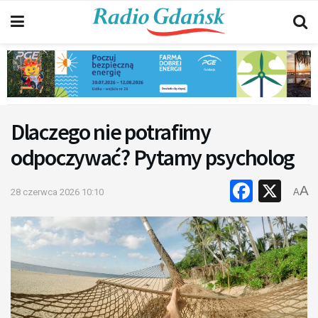
Dlaczego nie potrafimy
odpoczywać? Pytamy psycholog
Faceb
X
A
28 czerwca 2026 10:10
A