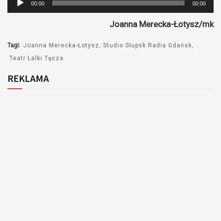
00:00
00:00
plików
Joanna Merecka-Łotysz/mk
dźwiękowych
Tagi:
Joanna Merecka-Łotysz
Studio Słupsk Radia Gdańsk
Teatr Lalki Tęcza
REKLAMA