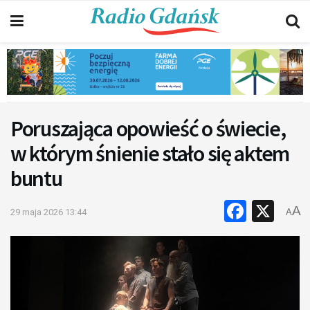
Poruszająca opowieść o świecie,
w którym śnienie stało się aktem
buntu
Faceb
X
A
29 maja 2026 13:44
A