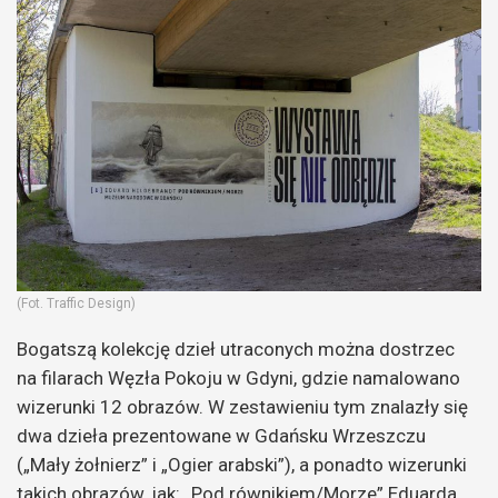
(Fot. Traffic Design)
Bogatszą kolekcję dzieł utraconych można dostrzec
na filarach Węzła Pokoju w Gdyni, gdzie namalowano
wizerunki 12 obrazów. W zestawieniu tym znalazły się
dwa dzieła prezentowane w Gdańsku Wrzeszczu
(„Mały żołnierz” i „Ogier arabski”), a ponadto wizerunki
takich obrazów, jak: „Pod równikiem/Morze” Eduarda