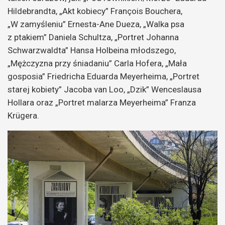
Hildebrandta, „Akt kobiecy” François Bouchera,
„W zamyśleniu” Ernesta-Ane Dueza, „Walka psa
z ptakiem” Daniela Schultza, „Portret Johanna
Schwarzwaldta” Hansa Holbeina młodszego,
„Mężczyzna przy śniadaniu” Carla Hofera, „Mała
gosposia” Friedricha Eduarda Meyerheima, „Portret
starej kobiety” Jacoba van Loo, „Dzik” Wenceslausa
Hollara oraz „Portret malarza Meyerheima” Franza
Krügera.