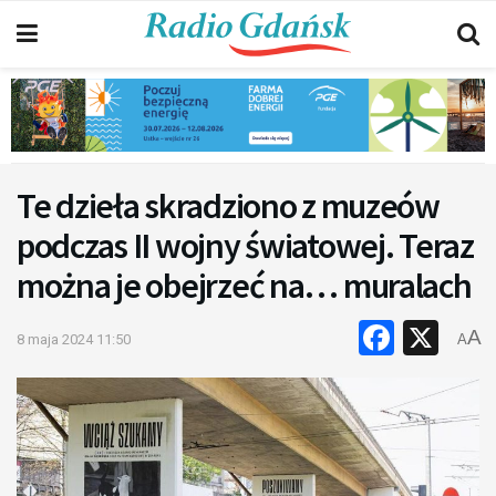
Te dzieła skradziono z muzeów
podczas II wojny światowej. Teraz
można je obejrzeć na… muralach
Faceb
X
A
8 maja 2024 11:50
A