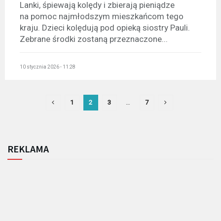
Lanki, śpiewają kolędy i zbierają pieniądze
na pomoc najmłodszym mieszkańcom tego
kraju. Dzieci kolędują pod opieką siostry Pauli.
Zebrane środki zostaną przeznaczone...
10 stycznia 2026 - 11:28
1
2
3
…
7
REKLAMA