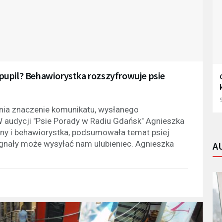
pupil? Behawiorystka rozszyfrowuje psie
9
nia znaczenie komunikatu, wysłanego
W audycji "Psie Porady w Radiu Gdańsk" Agnieszka
ny i behawiorystka, podsumowała temat psiej
ygnały może wysyłać nam ulubieniec. Agnieszka
A