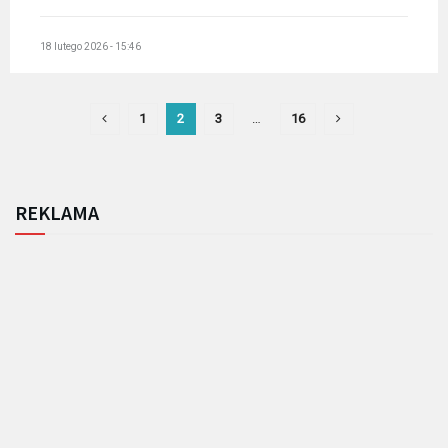
18 lutego 2026 - 15:46
1
2
3
…
16
REKLAMA