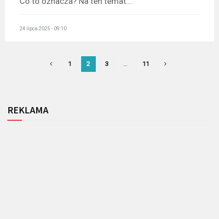
Co to oznacza? Na ten temat...
24 lipca 2025 - 09:10
1
2
3
…
11
REKLAMA